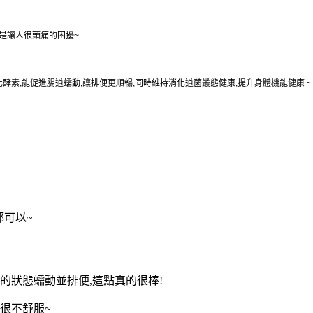
是讓人很頭痛的困擾~
素,能促進腸道蠕動,讓排便更順暢,同時維持消化道菌叢態健康,提升身體機能健康~
都可以~
的狀態蠕動並排便,這點真的很棒!
很不舒服~