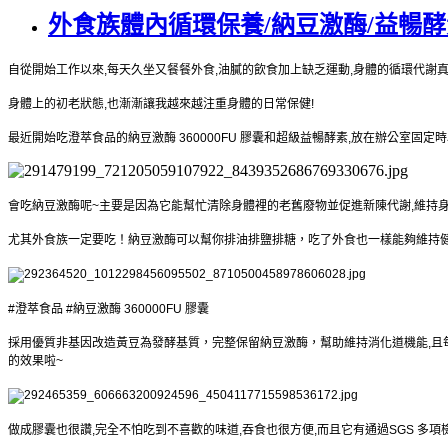
外食族體內循環保養/納豆激酶/益暢酵
自從開始工作以來,每天久坐又餐餐外食,油膩的飲食加上缺乏運動,身體的循環代謝
身體上的初老狀態,也漸漸讓我越來越注重身體的日常保健!
最近開始吃澄萃食品的
納豆激酶 360000FU 膠囊和超級益暢酵素,放在辦公室固
會吃
納豆激酶呢~主要是因為它能幫忙清除身體裡的老舊廢物並促進新陳代謝,維持身
尤其外食族一定要吃！納豆激酶可以幫你排油排鹽排糖，吃了外食也一樣能夠維持
#澄萃食品 #
納豆激酶 360000FU 膠囊
採用
優質非基因改造黃豆為發酵基質，完整保留納豆激酶，幫助維持消化道機能,且
的效果啦~
做成膠囊也很讚,完全不怕吃到不喜歡的味道,吞食也很方便,而且它有通過SGS 多項