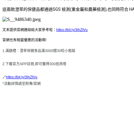
這兩款澄萃的保健品都通過SGS 檢測(重金屬和農藥檢測),也同時
符合 H
文末提供官網連結給大家參考啦：
https://bit.ly/3lhZIVu
官網也有相當優惠的活動唷!
1.滿額禮：澄莘保健食品滿3000贈30粒小瓶裝
2.下載官方APP註冊,即可獲得300抵用卷
🔗
https://bit.ly/3lhZIVu
*活動詳情請至粉專/官網