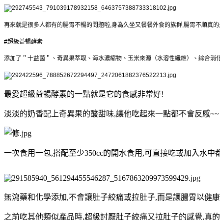
再來就是很多人都有的腸胃不暢的問題啦,身為久坐又餐餐外食的族群,腸胃不順真的
#超級益暢酵素
添加了＂十益菌＂、奇異果萃取、海水濃縮物、玉米來源（水溶性纖維）、綜合消化酵
最愛超級益暢酵素的一點就是它的食感非常好!
淡淡的奶香配上奇異果的酸甜味,讓他吃起來一點都不會反感~~
一次食用一包,搭配至少350cc的開水食用,可直接吃或加入水中
無瀉藥和化學添加,不會讓肚子絞痛或拉肚子,而是讓腸胃以健康
之前吃其他類似產品時,超級討厭肚子絞痛又拉肚子的感覺,真的