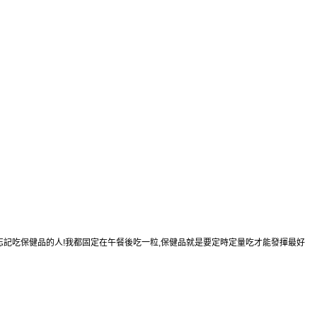
忘記吃保健品的人!我都固定在午餐後吃一粒,保健品就是要定時定量吃才能發揮最好