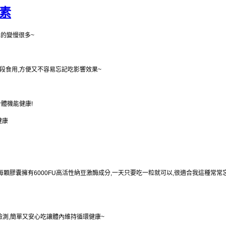
素
真的變慢很多~
定時段食用,方便又不容易忘記吃影響效果~
體機能健康!
健康
每顆膠囊擁有6000FU高活性
納豆激酶成分,一天只要吃一粒就可以,很適合我這種常常
檢測,簡單又安心吃讓體內維持循環健康~